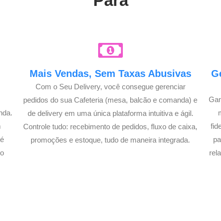
Pará
e
Mais Vendas, Sem Taxas Abusivas
G
Com o Seu Delivery, você consegue gerenciar
Gan
pedidos do sua Cafeteria (mesa, balcão e comanda) e
nda.
de delivery em uma única plataforma intuitiva e ágil.
m
fi
Controle tudo: recebimento de pedidos, fluxo de caixa,
té
pa
promoções e estoque, tudo de maneira integrada.
lo
rel