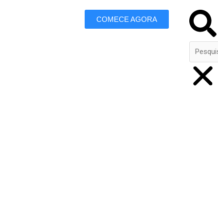
Search
COMECE AGORA
 Marketing
n do Pará