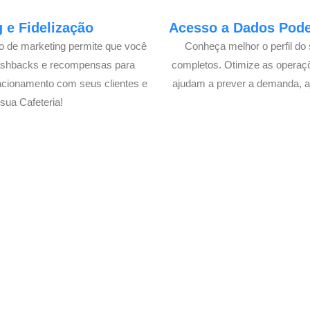
 e Fidelização
Acesso a Dados Poder
lo de marketing permite que você
Conheça melhor o perfil do 
cashbacks e recompensas para
completos. Otimize as operaç
acionamento com seus clientes e
ajudam a prever a demanda, a
ua Cafeteria!
 Delivery de sua Cafeteria c
xperimente a Melhor Soluçã