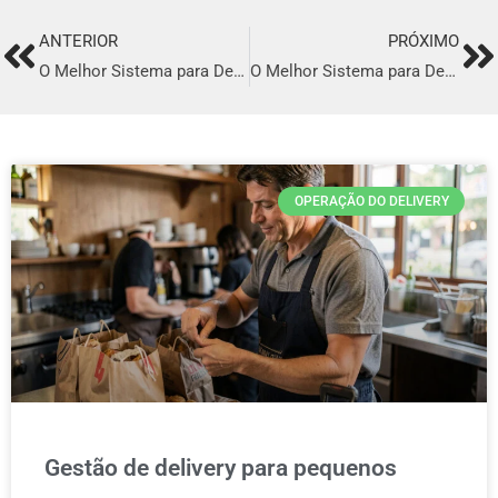
ANTERIOR
PRÓXIMO
Prev
Ne
O Melhor Sistema para Delivery em Rondon do Pará
O Melhor Sistema para Delivery em Marechal Cândido Rondon
OPERAÇÃO DO DELIVERY
Gestão de delivery para pequenos