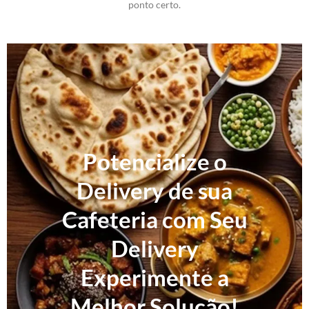
ponto certo.
Potencialize o
Delivery de sua
Cafeteria com Seu
Delivery
Experimente a
Melhor Solução!