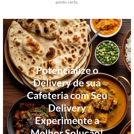
ponto certo.
Potencialize o
Delivery de sua
Cafeteria com Seu
Delivery
Experimente a
Melhor Solução!