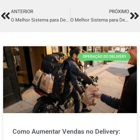
ANTERIOR
PRÓXIMO
Prev
Ne
O Melhor Sistema para Delivery em Cornélio Procópio
O Melhor Sistema para Delivery em Coelho Neto
OPERAÇÃO DO DELIVERY
Como Aumentar Vendas no Delivery: