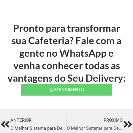
Pronto para transformar
sua Cafeteria? Fale com a
gente no WhatsApp e
venha conhecer todas as
vantagens do Seu Delivery:
ATENDIMENTO
ANTERIOR
PRÓXIMO
Prev
Ne
O Melhor Sistema para Delivery em Manicoré
O Melhor Sistema para Delivery em Rondon do Pará