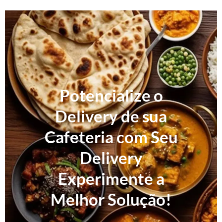
Potencialize o
Delivery de sua
Cafeteria com Seu
Delivery
Experimente a
Melhor Solução!