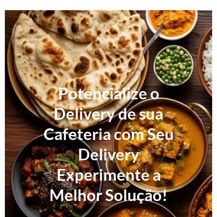
Potencialize o
Delivery de sua
Cafeteria com Seu
Delivery
Experimente a
Melhor Solução!