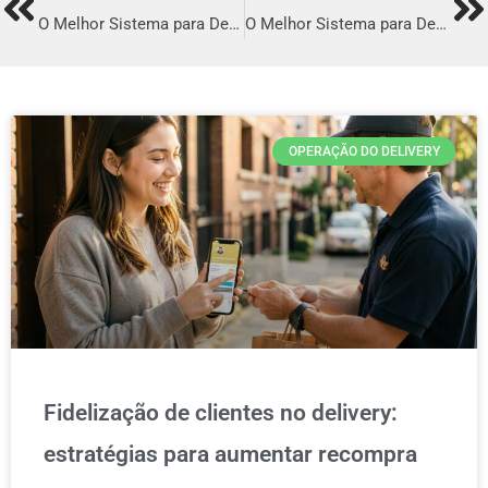
Prev
Ne
O Melhor Sistema para Delivery em Iguatu
O Melhor Sistema para Delivery em Itaperuna
OPERAÇÃO DO DELIVERY
Fidelização de clientes no delivery:
estratégias para aumentar recompra