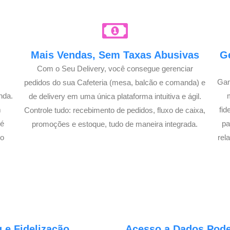
e
Mais Vendas, Sem Taxas Abusivas
G
Com o Seu Delivery, você consegue gerenciar
Gan
pedidos do sua Cafeteria (mesa, balcão e comanda) e
nda.
de delivery em uma única plataforma intuitiva e ágil.
m
fi
Controle tudo: recebimento de pedidos, fluxo de caixa,
té
pa
promoções e estoque, tudo de maneira integrada.
lo
rel
 e Fidelização
Acesso a Dados Poder