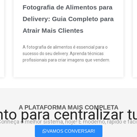
Fotografia de Alimentos para
Delivery: Guia Completo para
Atrair Mais Clientes
A fotografia de alimentos é essencial para o
sucesso do seu delivery. Aprenda técnicas
profissionais para criar imagens que vendem.
A PLATAFORMA MAIS COMPLETA
to para centralizar 
onheça o melhor sistema, hoje! É moderno, rápido e fácil
VAMOS CONVERSAR!