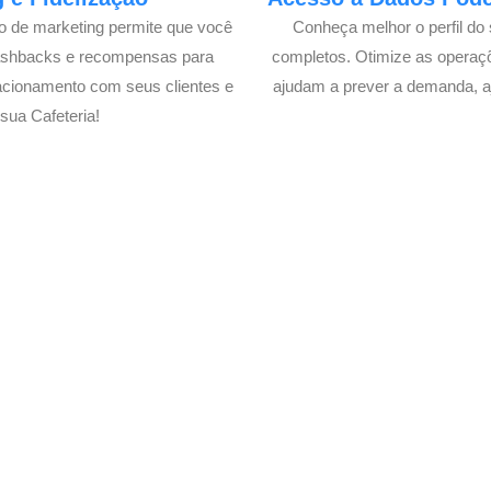
lo de marketing permite que você
Conheça melhor o perfil do 
cashbacks e recompensas para
completos. Otimize as operaç
acionamento com seus clientes e
ajudam a prever a demanda, a
ua Cafeteria!
 Delivery de sua Cafeteria c
xperimente a Melhor Soluçã