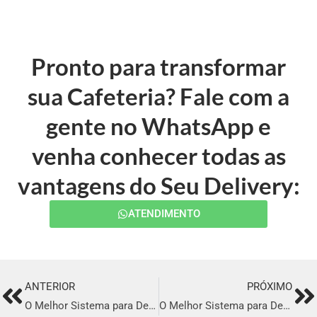
Pronto para transformar
sua Cafeteria? Fale com a
gente no WhatsApp e
venha conhecer todas as
vantagens do Seu Delivery:
ATENDIMENTO
ANTERIOR
PRÓXIMO
Prev
Ne
O Melhor Sistema para Delivery em Cambé
O Melhor Sistema para Delivery em Erechim