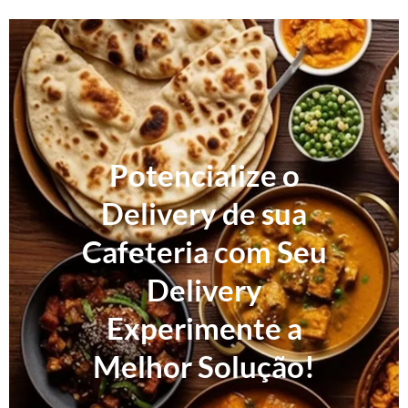
Potencialize o
Delivery de sua
Cafeteria com Seu
Delivery
Experimente a
Melhor Solução!