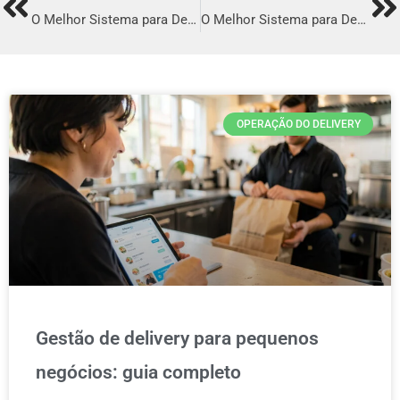
Prev
Ne
O Melhor Sistema para Delivery em Açailândia
O Melhor Sistema para Delivery em Coronel Fabriciano
OPERAÇÃO DO DELIVERY
Gestão de delivery para pequenos
negócios: guia completo