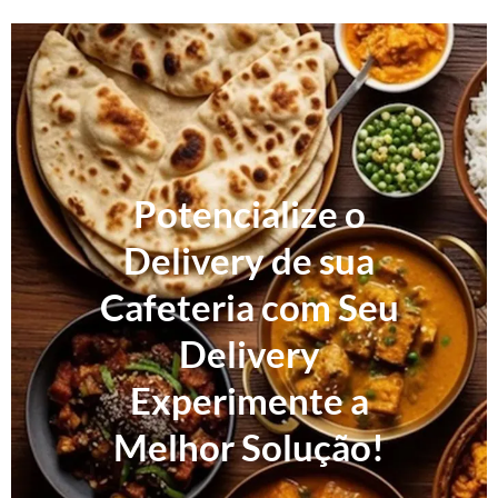
Potencialize o
Delivery de sua
Cafeteria com Seu
Delivery
Experimente a
Melhor Solução!