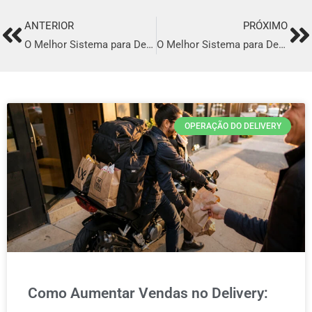
ANTERIOR
PRÓXIMO
Prev
Ne
O Melhor Sistema para Delivery em Corumbá
O Melhor Sistema para Delivery em Almirante Tamandaré
OPERAÇÃO DO DELIVERY
Como Aumentar Vendas no Delivery: