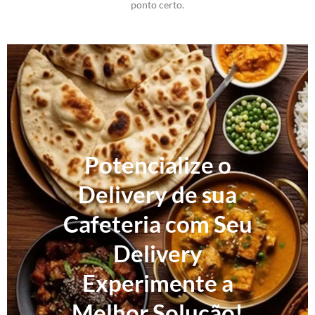
ponto certo.
Potencialize o
Delivery de sua
Cafeteria com Seu
Delivery
Experimente a
Melhor Solução!