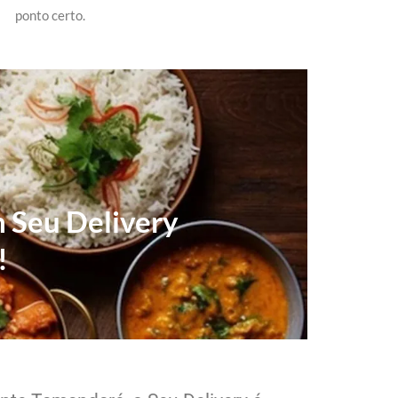
ponto certo.
m Seu Delivery
!