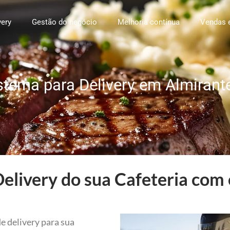
very
Gestão do negócio
Melhoria contínua
Vendas 
stema para Delivery em Almiran
elivery do sua Cafeteria com 
e delivery para sua