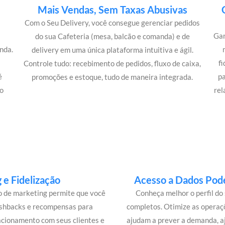
Mais Vendas, Sem Taxas Abusivas
Com o Seu Delivery, você consegue gerenciar pedidos
Gan
do sua Cafeteria (mesa, balcão e comanda) e de
nda.
delivery em uma única plataforma intuitiva e ágil.
m
f
Controle tudo: recebimento de pedidos, fluxo de caixa,
é
p
promoções e estoque, tudo de maneira integrada.
o
rel
e Fidelização
Acesso a Dados Pode
lo de marketing permite que você
Conheça melhor o perfil do 
ashbacks e recompensas para
completos. Otimize as operaç
acionamento com seus clientes e
ajudam a prever a demanda, a