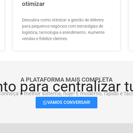
otimizar
Descubra como otimizar a gestão de delivery
para pequenos negócios com estratégias de
logística, tecnologia e atendimento. Aumente
vendas e fidelize clientes.
A PLATAFORMA MAIS COMPLETA
to para centralizar 
onheça o melhor sistema, hoje! É moderno, rápido e fácil
VAMOS CONVERSAR!