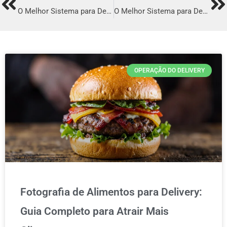
Prev
Ne
O Melhor Sistema para Delivery em Arapongas
O Melhor Sistema para Delivery em Corumbá
OPERAÇÃO DO DELIVERY
Fotografia de Alimentos para Delivery:
Guia Completo para Atrair Mais