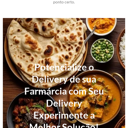
ponto certo.
Potencialize o
Delivery de sua
Farmárcia com Seu
Delivery
Experimente a
Melhor Solução!