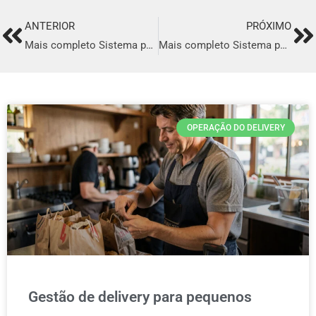
ANTERIOR
PRÓXIMO
Prev
Ne
Mais completo Sistema para Delivery em Araraquara
Mais completo Sistema para Delivery em Macaé
OPERAÇÃO DO DELIVERY
Gestão de delivery para pequenos