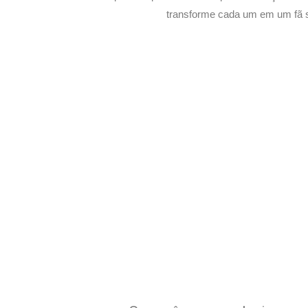
transforme cada um em um fã 
Potencialize o
E