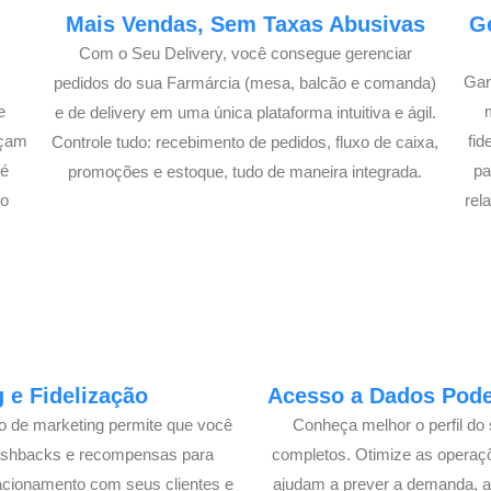
e
Mais Vendas, Sem Taxas Abusivas
G
Com o Seu Delivery, você consegue gerenciar
Gan
pedidos do sua Farmárcia (mesa, balcão e comanda)
e
e de delivery em uma única plataforma intuitiva e ágil.
açam
fi
Controle tudo: recebimento de pedidos, fluxo de caixa,
té
pa
promoções e estoque, tudo de maneira integrada.
lo
rel
 e Fidelização
Acesso a Dados Poder
lo de marketing permite que você
Conheça melhor o perfil do 
cashbacks e recompensas para
completos. Otimize as operaç
acionamento com seus clientes e
ajudam a prever a demanda, a