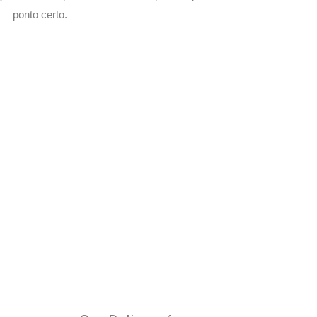
ponto certo.
om Seu Delivery
o!