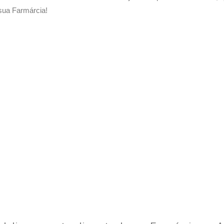
sua Farmárcia!
 Delivery de sua Farmárcia c
xperimente a Melhor Soluçã