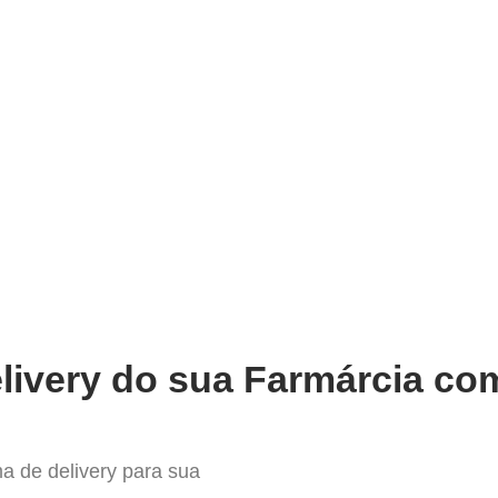
very
Gestão do negócio
Melhoria contínua
Vendas e
leto Sistema para Delivery em 
livery do sua Farmárcia com
a de delivery para sua