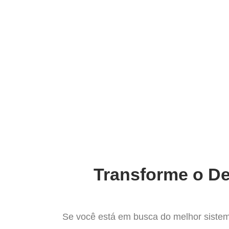
Ir
para
Operação do Deli
o
conteúdo
Mais comp
Transforme o De
Se você está em busca do melhor sistem