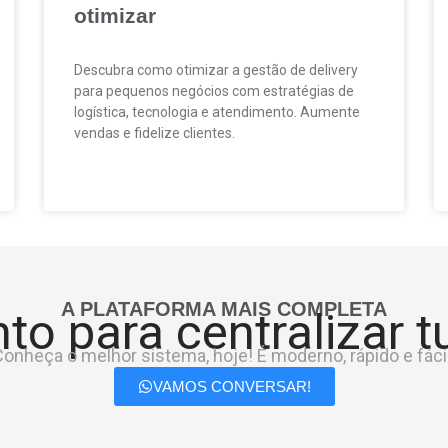
otimizar
Descubra como otimizar a gestão de delivery
para pequenos negócios com estratégias de
logística, tecnologia e atendimento. Aumente
vendas e fidelize clientes.
A PLATAFORMA MAIS COMPLETA
to para centralizar 
onheça o melhor sistema, hoje! É moderno, rápido e fácil
VAMOS CONVERSAR!