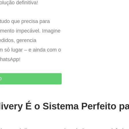
lução definitiva!
tudo que precisa para
imento impecável. Imagine
edidos, gerencia
um só lugar – e ainda com o
WhatsApp!
O
ivery É o Sistema Perfeito p