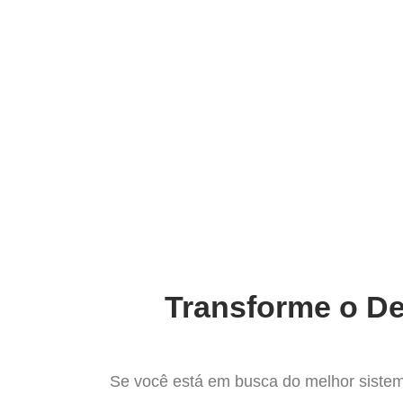
Ir
para
Operação do Deli
o
conteúdo
Mais co
Transforme o De
Se você está em busca do melhor sistem