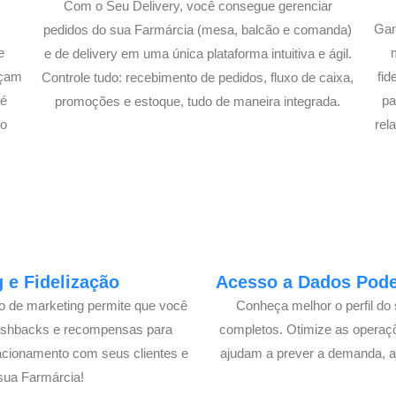
Com o Seu Delivery, você consegue gerenciar
Gan
pedidos do sua Farmárcia (mesa, balcão e comanda)
e
e de delivery em uma única plataforma intuitiva e ágil.
açam
fi
Controle tudo: recebimento de pedidos, fluxo de caixa,
té
pa
promoções e estoque, tudo de maneira integrada.
lo
rel
 e Fidelização
Acesso a Dados Poder
lo de marketing permite que você
Conheça melhor o perfil do 
cashbacks e recompensas para
completos. Otimize as operaç
acionamento com seus clientes e
ajudam a prever a demanda, a
sua Farmárcia!