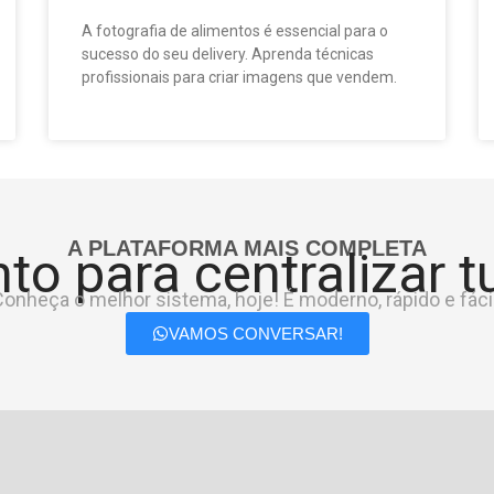
A fotografia de alimentos é essencial para o
sucesso do seu delivery. Aprenda técnicas
profissionais para criar imagens que vendem.
A PLATAFORMA MAIS COMPLETA
to para centralizar 
onheça o melhor sistema, hoje! É moderno, rápido e fácil
VAMOS CONVERSAR!