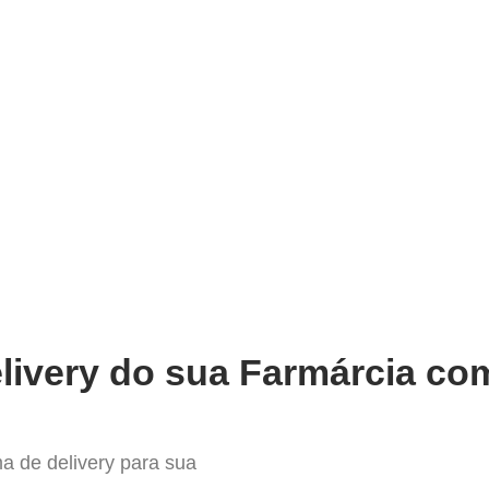
very
Gestão do negócio
Melhoria contínua
Vendas e
mpleto Sistema para Delivery 
livery do sua Farmárcia com
a de delivery para sua