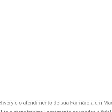
 Delivery de sua Farmárcia c
xperimente a Melhor Soluçã
elivery e o atendimento de sua Farmárcia em Mac