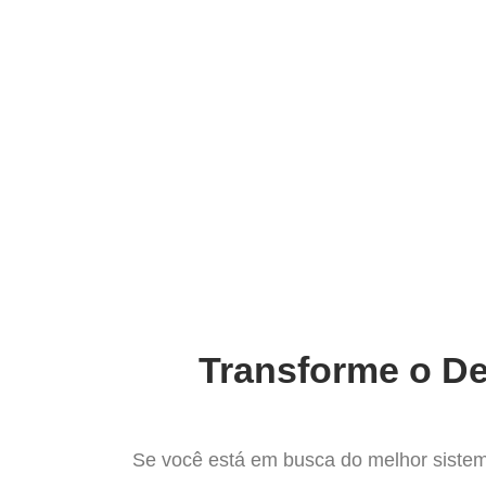
Ir
para
Operação do Deli
o
conteúdo
Mais co
Transforme o De
Se você está em busca do melhor sistem