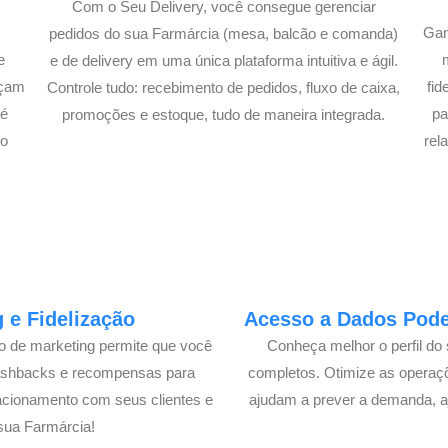
Com o Seu Delivery, você consegue gerenciar
Gan
pedidos do sua Farmárcia (mesa, balcão e comanda)
e
e de delivery em uma única plataforma intuitiva e ágil.
açam
fi
Controle tudo: recebimento de pedidos, fluxo de caixa,
té
pa
promoções e estoque, tudo de maneira integrada.
lo
rel
 e Fidelização
Acesso a Dados Poder
lo de marketing permite que você
Conheça melhor o perfil do 
cashbacks e recompensas para
completos. Otimize as operaç
acionamento com seus clientes e
ajudam a prever a demanda, a
sua Farmárcia!