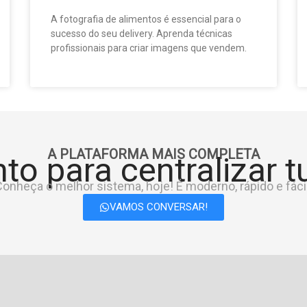
A fotografia de alimentos é essencial para o
sucesso do seu delivery. Aprenda técnicas
profissionais para criar imagens que vendem.
A PLATAFORMA MAIS COMPLETA
to para centralizar 
onheça o melhor sistema, hoje! É moderno, rápido e fácil
VAMOS CONVERSAR!