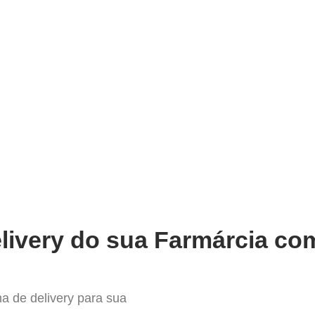
very
Gestão do negócio
Melhoria contínua
Vendas e
mpleto Sistema para Delivery em
livery do sua Farmárcia com
a de delivery para sua