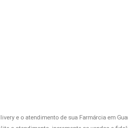
 Delivery de sua Farmárcia c
xperimente a Melhor Soluçã
livery e o atendimento de sua Farmárcia em Guar