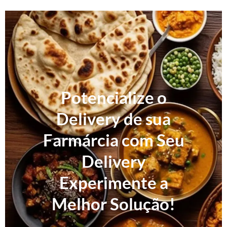
Potencialize o
Delivery de sua
Farmárcia com Seu
Delivery
Experimente a
Melhor Solução!