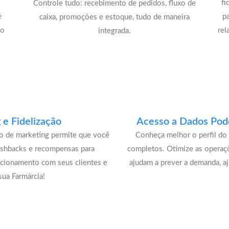
fi
Controle tudo: recebimento de pedidos, fluxo de
é
p
caixa, promoções e estoque, tudo de maneira
lo
rel
integrada.
e Fidelização
Acesso a Dados Pode
lo de marketing permite que você
Conheça melhor o perfil do 
ashbacks e recompensas para
completos. Otimize as operaç
acionamento com seus clientes e
ajudam a prever a demanda, a
ua Farmárcia!