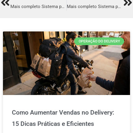
Prev
Ne
Mais completo Sistema para Delivery em Santarém
Mais completo Sistema para Delivery em Guarujá
OPERAÇÃO DO DELIVERY
Como Aumentar Vendas no Delivery:
15 Dicas Práticas e Eficientes