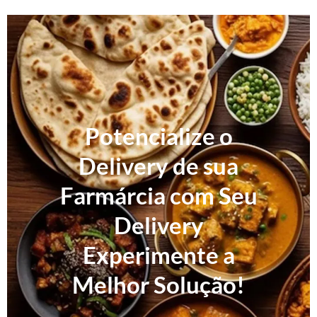
Potencialize o
Delivery de sua
Farmárcia com Seu
Delivery
Experimente a
Melhor Solução!