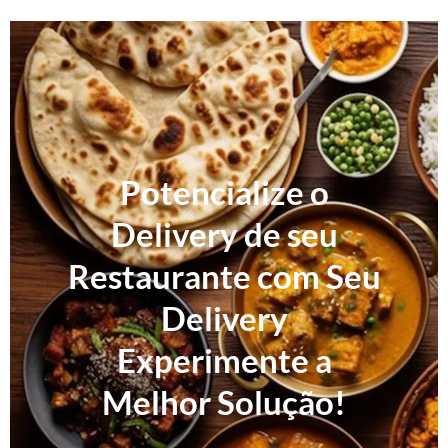
Potencialize o
Delivery de seu
Restaurante com Seu
Delivery
Experimente a
Melhor Solução!