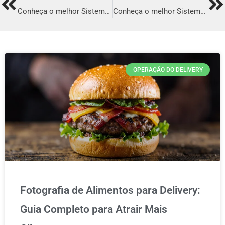
Prev
Ne
Conheça o melhor Sistema para Delivery em Brusque
Conheça o melhor Sistema para Delivery em Paço do Lumiar
OPERAÇÃO DO DELIVERY
Fotografia de Alimentos para Delivery:
Guia Completo para Atrair Mais