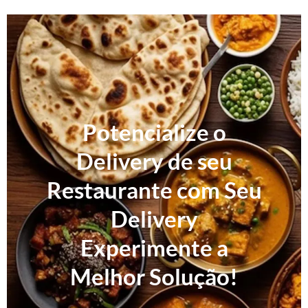
Potencialize o
Delivery de seu
Restaurante com Seu
Delivery
Experimente a
Melhor Solução!