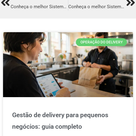
Prev
Ne
Conheça o melhor Sistema para Delivery em Salto
Conheça o melhor Sistema para Delivery em Guarapari
OPERAÇÃO DO DELIVERY
Gestão de delivery para pequenos
negócios: guia completo