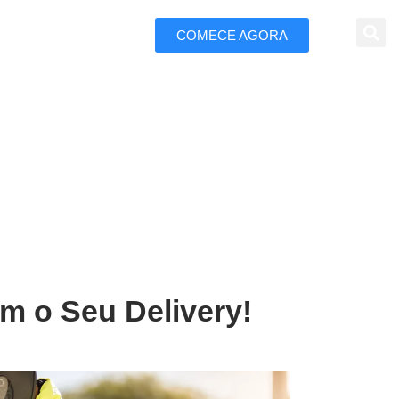
COMECE AGORA
 Marketing
 em Salto
m o Seu Delivery!