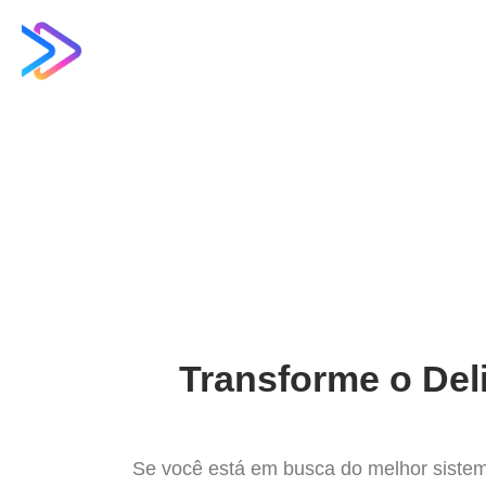
Ir
para
Operação do Deli
o
conteúdo
Conheça 
Transforme o Del
Se você está em busca do melhor sistem