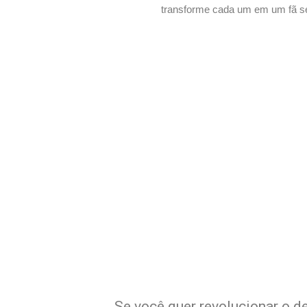
transforme cada um em um fã s
Potencialize o 
E
Se você quer revolucionar o de