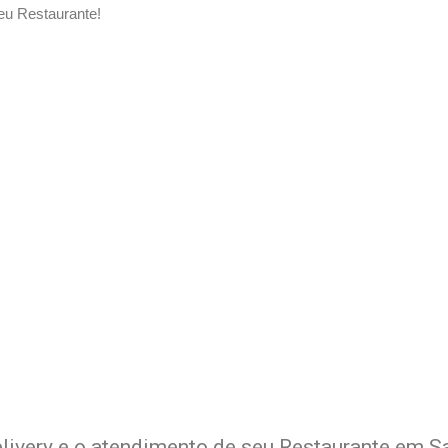
eu Restaurante!
Delivery de seu Restaurante 
xperimente a Melhor Soluçã
livery e o atendimento de seu Restaurante em Sa