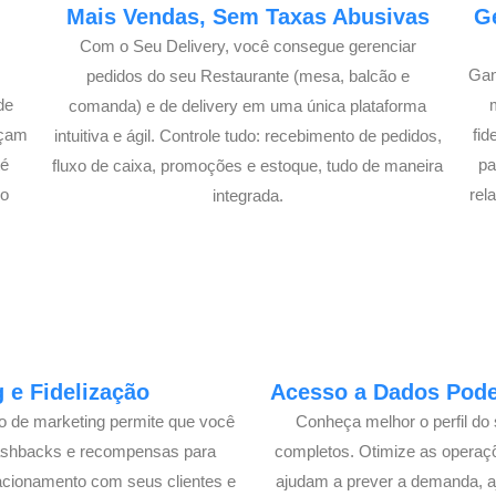
e
Mais Vendas, Sem Taxas Abusivas
G
Com o Seu Delivery, você consegue gerenciar
Gan
pedidos do seu Restaurante (mesa, balcão e
de
comanda) e de delivery em uma única plataforma
açam
fi
intuitiva e ágil. Controle tudo: recebimento de pedidos,
té
pa
fluxo de caixa, promoções e estoque, tudo de maneira
lo
rel
integrada.
 e Fidelização
Acesso a Dados Poder
lo de marketing permite que você
Conheça melhor o perfil do 
cashbacks e recompensas para
completos. Otimize as operaç
acionamento com seus clientes e
ajudam a prever a demanda, a