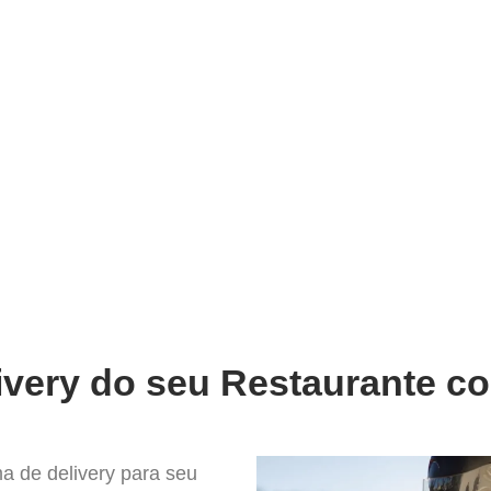
very
Gestão do negócio
Melhoria contínua
Vendas e
o melhor Sistema para Delivery
ivery do seu Restaurante co
a de delivery para seu