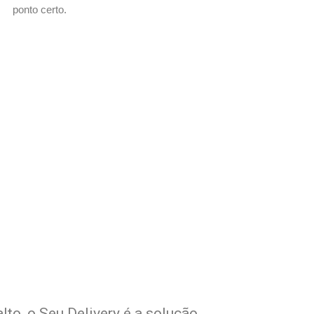
ponto certo.
com Seu Delivery
o!
lto, o Seu Delivery é a solução