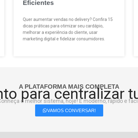
Eficientes
Quer aumentar vendas no delivery? Confira 15
dicas práticas para otimizar seu cardápio,
melhorar a experiência do cliente, usar
marketing digital e fidelizar consumidores.
A PLATAFORMA MAIS COMPLETA
to para centralizar 
onheça o melhor sistema, hoje! É moderno, rápido e fácil
VAMOS CONVERSAR!