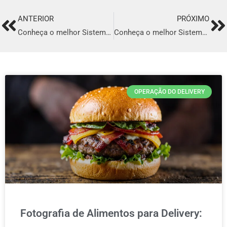
ANTERIOR
PRÓXIMO
Prev
Ne
Conheça o melhor Sistema para Delivery em Guarapari
Conheça o melhor Sistema para Delivery em Vespasiano
OPERAÇÃO DO DELIVERY
Fotografia de Alimentos para Delivery: