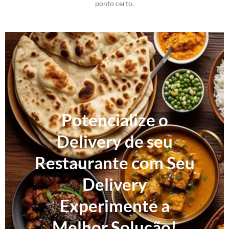
ponto certo.
Potencialize o
Delivery de seu
Restaurante com Seu
Delivery
Experimente a
Melhor Solução!