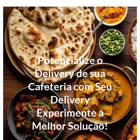
Potencialize o
Delivery de sua
Cafeteria com Seu
Delivery
Experimente a
Melhor Solução!