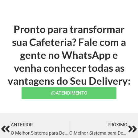
Pronto para transformar
sua Cafeteria? Fale com a
gente no WhatsApp e
venha conhecer todas as
vantagens do Seu Delivery:
ATENDIMENTO
ANTERIOR
PRÓXIMO
Prev
Ne
O Melhor Sistema para Delivery em Olímpia
O Melhor Sistema para Delivery em Guaxupé