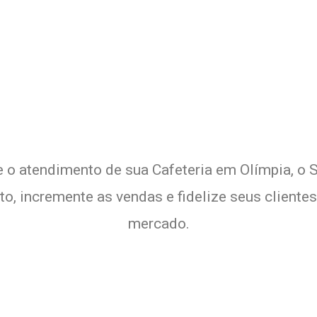
 Delivery de sua Cafeteria c
xperimente a Melhor Soluçã
 e o atendimento de sua Cafeteria em Olímpia, o 
nto, incremente as vendas e fidelize seus clien
mercado.