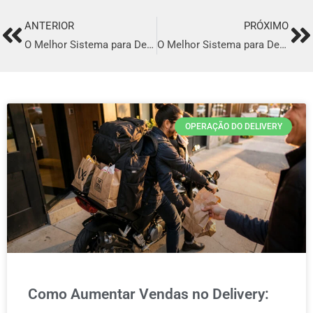
ANTERIOR
PRÓXIMO
Prev
Ne
O Melhor Sistema para Delivery em Bento Gonçalves
O Melhor Sistema para Delivery em Valinhos
OPERAÇÃO DO DELIVERY
Como Aumentar Vendas no Delivery: