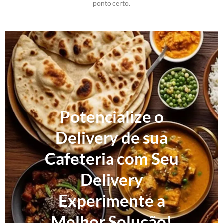
ponto certo.
Potencialize o
Delivery de sua
Cafeteria com Seu
Delivery
Experimente a
Melhor Solução!