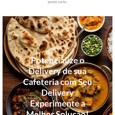
ponto certo.
Potencialize o
Delivery de sua
Cafeteria com Seu
Delivery
Experimente a
Melhor Solução!