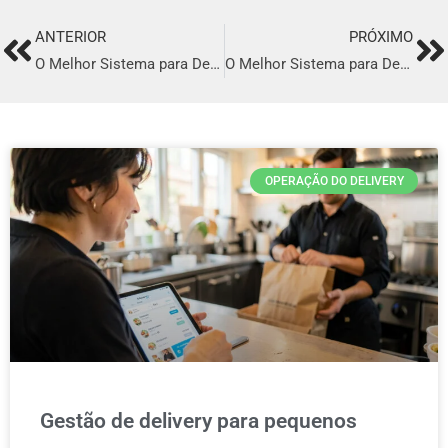
ANTERIOR
PRÓXIMO
Prev
Ne
O Melhor Sistema para Delivery em Tatuí
O Melhor Sistema para Delivery em Várzea Paulista
OPERAÇÃO DO DELIVERY
Gestão de delivery para pequenos