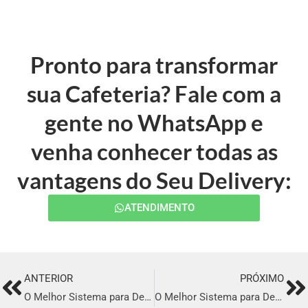
Pronto para transformar
sua Cafeteria? Fale com a
gente no WhatsApp e
venha conhecer todas as
vantagens do Seu Delivery:
ATENDIMENTO
ANTERIOR
PRÓXIMO
Prev
Ne
O Melhor Sistema para Delivery em Cachoeiro de Itapemirim
O Melhor Sistema para Delivery em Rio Claro