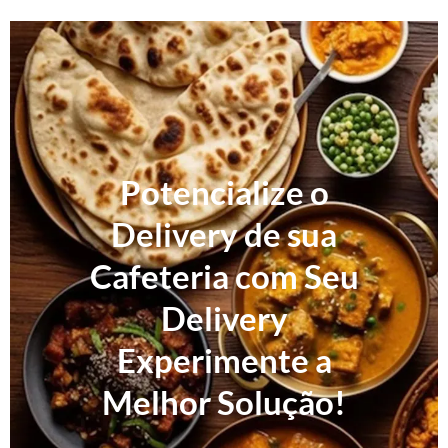
Potencialize o
Delivery de sua
Cafeteria com Seu
Delivery
Experimente a
Melhor Solução!