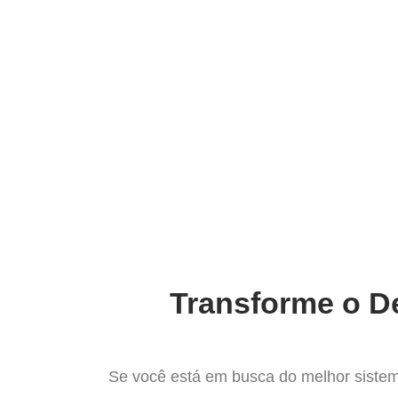
Ir
para
Operação do Deli
o
conteúdo
O Mel
Transforme o De
Se você está em busca do melhor sistem