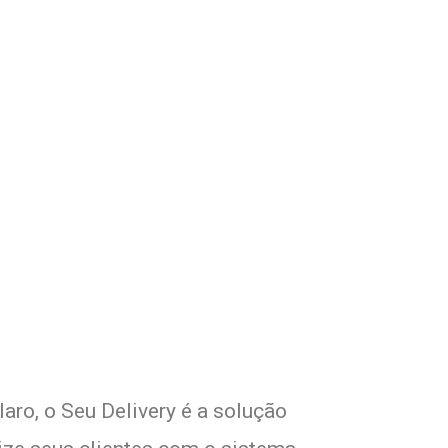
om Seu Delivery
o!
aro, o Seu Delivery é a solução