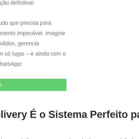
ção definitiva!
tudo que precisa para
imento impecável. Imagine
edidos, gerencia
um só lugar – e ainda com o
WhatsApp!
O
ivery É o Sistema Perfeito p