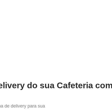
very
Gestão do negócio
Melhoria contínua
Vendas e
hor Sistema para Delivery em Rio
livery do sua Cafeteria com
a de delivery para sua