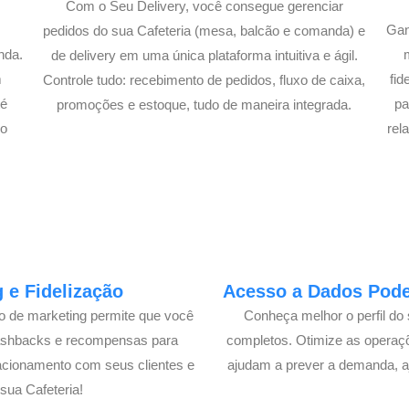
Com o Seu Delivery, você consegue gerenciar
Gan
pedidos do sua Cafeteria (mesa, balcão e comanda) e
nda.
de delivery em uma única plataforma intuitiva e ágil.
m
fi
Controle tudo: recebimento de pedidos, fluxo de caixa,
té
pa
promoções e estoque, tudo de maneira integrada.
lo
rel
 e Fidelização
Acesso a Dados Poder
lo de marketing permite que você
Conheça melhor o perfil do 
cashbacks e recompensas para
completos. Otimize as operaç
acionamento com seus clientes e
ajudam a prever a demanda, a
ua Cafeteria!