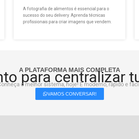
A fotografia de alimentos é essencial para o
sucesso do seu delivery. Aprenda técnicas
profissionais para criar imagens que vendem.
A PLATAFORMA MAIS COMPLETA
to para centralizar 
onheça o melhor sistema, hoje! É moderno, rápido e fácil
VAMOS CONVERSAR!