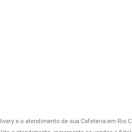
 Delivery de sua Cafeteria c
xperimente a Melhor Soluçã
livery e o atendimento de sua Cafeteria em Rio Cl