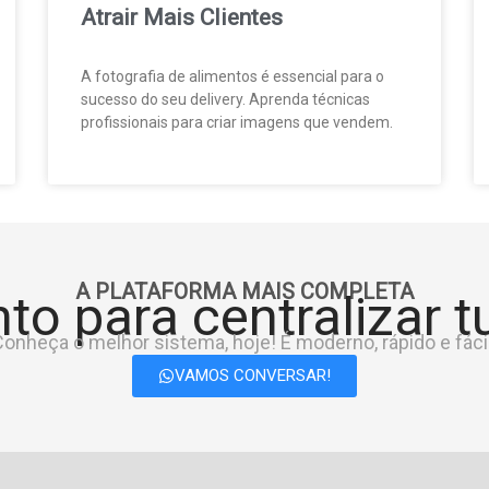
Atrair Mais Clientes
A fotografia de alimentos é essencial para o
sucesso do seu delivery. Aprenda técnicas
profissionais para criar imagens que vendem.
A PLATAFORMA MAIS COMPLETA
to para centralizar 
onheça o melhor sistema, hoje! É moderno, rápido e fácil
VAMOS CONVERSAR!