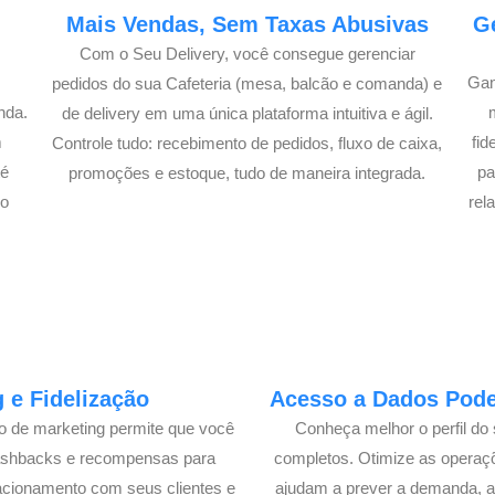
e
Mais Vendas, Sem Taxas Abusivas
G
Com o Seu Delivery, você consegue gerenciar
Gan
pedidos do sua Cafeteria (mesa, balcão e comanda) e
nda.
de delivery em uma única plataforma intuitiva e ágil.
m
fi
Controle tudo: recebimento de pedidos, fluxo de caixa,
té
pa
promoções e estoque, tudo de maneira integrada.
lo
rel
 e Fidelização
Acesso a Dados Poder
lo de marketing permite que você
Conheça melhor o perfil do 
cashbacks e recompensas para
completos. Otimize as operaç
acionamento com seus clientes e
ajudam a prever a demanda, a