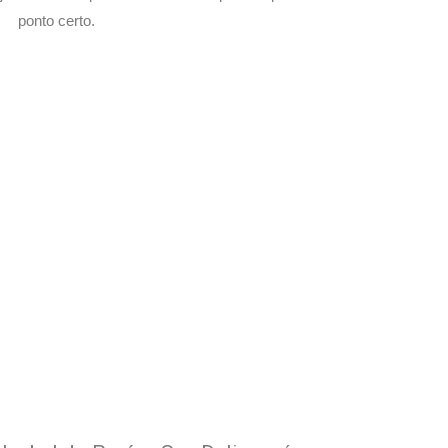
ponto certo.
om Seu Delivery
o!