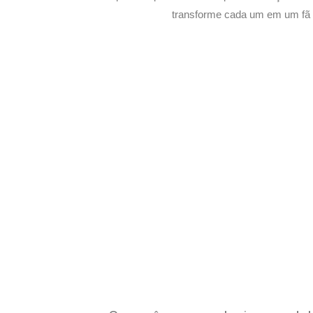
transforme cada um em um fã s
Potencialize o
E