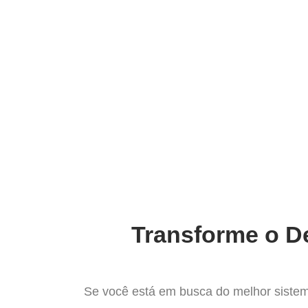
Ir
para
Operação do Deli
o
conteúdo
O Melhor Si
Transforme o De
Se você está em busca do melhor sistem