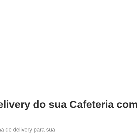
very
Gestão do negócio
Melhoria contínua
Vendas e
stema para Delivery em Santa Is
livery do sua Cafeteria com
a de delivery para sua