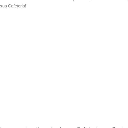
ua Cafeteria!
 Delivery de sua Cafeteria c
xperimente a Melhor Soluçã