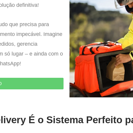
lução definitiva!
tudo que precisa para
imento impecável. Imagine
edidos, gerencia
um só lugar – e ainda com o
WhatsApp!
O
ivery É o Sistema Perfeito p