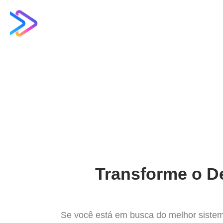
Ir
para
Operação do Deli
o
conteúdo
O Melh
Transforme o De
Se você está em busca do melhor sistem