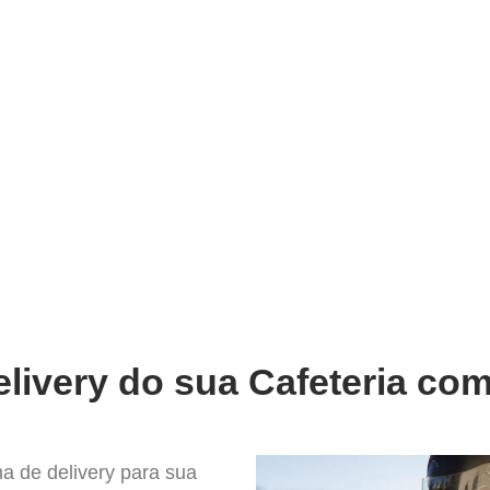
very
Gestão do negócio
Melhoria contínua
Vendas e
or Sistema para Delivery em Mon
livery do sua Cafeteria com
a de delivery para sua