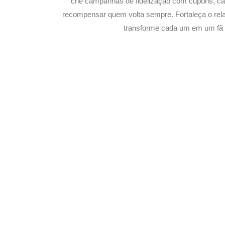
crie campanhas de fidelização com cupons, 
recompensar quem volta sempre. Fortaleça o rel
transforme cada um em um fã s
Potencialize o
E