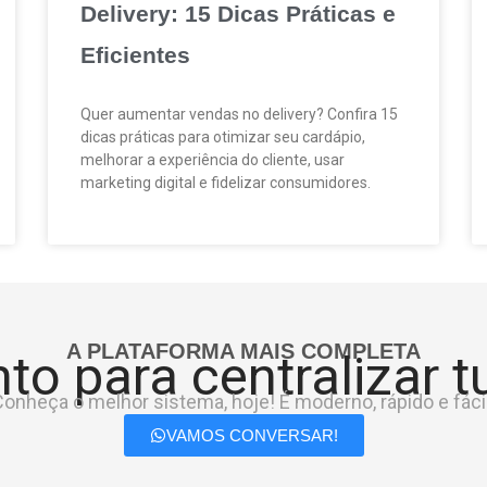
Delivery: 15 Dicas Práticas e
Eficientes
Quer aumentar vendas no delivery? Confira 15
dicas práticas para otimizar seu cardápio,
melhorar a experiência do cliente, usar
marketing digital e fidelizar consumidores.
A PLATAFORMA MAIS COMPLETA
to para centralizar 
onheça o melhor sistema, hoje! É moderno, rápido e fácil
VAMOS CONVERSAR!