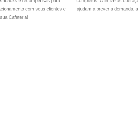
cashbacks e recompensas para
completos. Otimize as operaç
acionamento com seus clientes e
ajudam a prever a demanda, a
ua Cafeteria!
 Delivery de sua Cafeteria c
xperimente a Melhor Soluçã