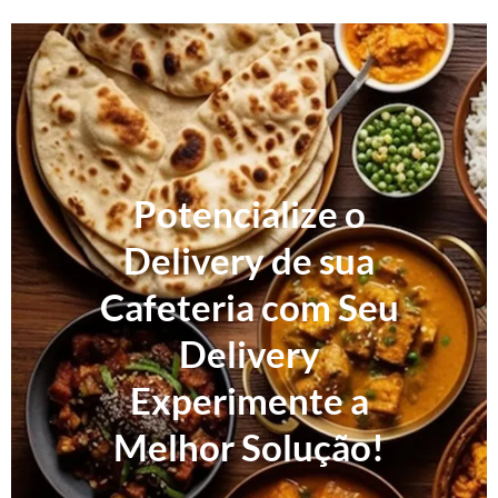
Potencialize o
Delivery de sua
Cafeteria com Seu
Delivery
Experimente a
Melhor Solução!