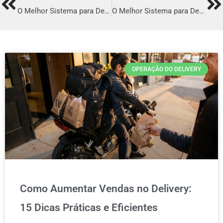
Prev
Ne
O Melhor Sistema para Delivery em Fazenda Rio Grande
O Melhor Sistema para Delivery em Paranavaí
OPERAÇÃO DO DELIVERY
Como Aumentar Vendas no Delivery:
15 Dicas Práticas e Eficientes