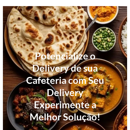
Potencialize o
Delivery de sua
Cafeteria com Seu
Delivery
Experimente a
Melhor Solução!