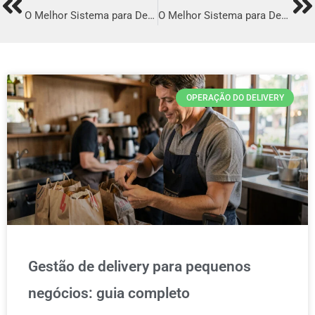
Prev
Ne
O Melhor Sistema para Delivery em Planaltina
O Melhor Sistema para Delivery em Timóteo
OPERAÇÃO DO DELIVERY
Gestão de delivery para pequenos
negócios: guia completo