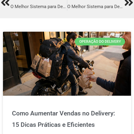
Prev
Ne
O Melhor Sistema para Delivery em Acopiara
O Melhor Sistema para Delivery em Catu
OPERAÇÃO DO DELIVERY
Como Aumentar Vendas no Delivery:
15 Dicas Práticas e Eficientes