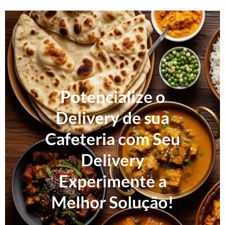
Potencialize o
Delivery de sua
Cafeteria com Seu
Delivery
Experimente a
Melhor Solução!