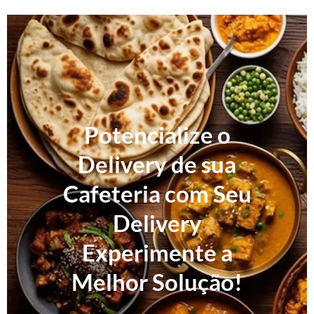
Potencialize o
Delivery de sua
Cafeteria com Seu
Delivery
Experimente a
Melhor Solução!