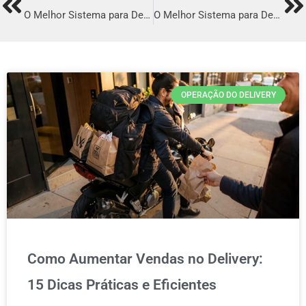
Prev
Ne
O Melhor Sistema para Delivery em Itupiranga
O Melhor Sistema para Delivery em Leopoldina
OPERAÇÃO DO DELIVERY
Como Aumentar Vendas no Delivery:
15 Dicas Práticas e Eficientes