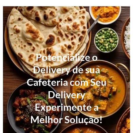
Potencialize o
Delivery de sua
Cafeteria com Seu
Delivery
Experimente a
Melhor Solução!