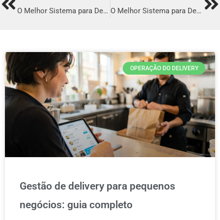
Prev
Ne
O Melhor Sistema para Delivery em Castro
O Melhor Sistema para Delivery em Campo Formoso
OPERAÇÃO DO DELIVERY
Gestão de delivery para pequenos
negócios: guia completo