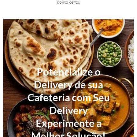
ponto certo.
Potencialize o
Delivery de sua
Cafeteria com Seu
Delivery
Experimente a
Melhor Solução!