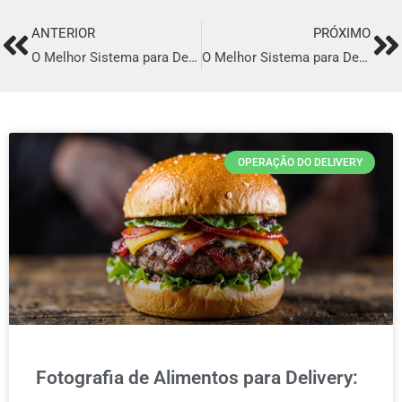
ANTERIOR
PRÓXIMO
Prev
Ne
O Melhor Sistema para Delivery em Janaúba
O Melhor Sistema para Delivery em Sorriso
OPERAÇÃO DO DELIVERY
Fotografia de Alimentos para Delivery: