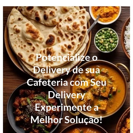
Potencialize o
Delivery de sua
Cafeteria com Seu
Delivery
Experimente a
Melhor Solução!