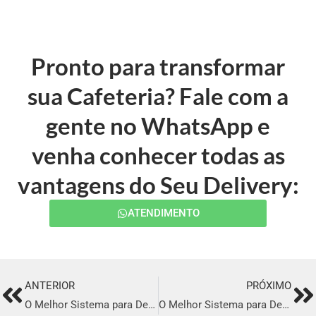
Pronto para transformar
sua Cafeteria? Fale com a
gente no WhatsApp e
venha conhecer todas as
vantagens do Seu Delivery:
ATENDIMENTO
ANTERIOR
PRÓXIMO
Prev
Ne
O Melhor Sistema para Delivery em Moji-mirim
O Melhor Sistema para Delivery em Caratinga