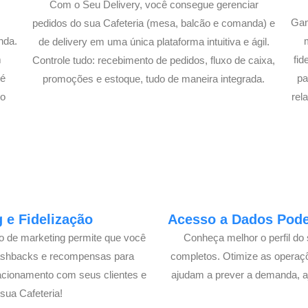
Com o Seu Delivery, você consegue gerenciar
Gan
pedidos do sua Cafeteria (mesa, balcão e comanda) e
nda.
de delivery em uma única plataforma intuitiva e ágil.
m
fi
Controle tudo: recebimento de pedidos, fluxo de caixa,
té
pa
promoções e estoque, tudo de maneira integrada.
lo
rel
 e Fidelização
Acesso a Dados Poder
lo de marketing permite que você
Conheça melhor o perfil do 
cashbacks e recompensas para
completos. Otimize as operaç
acionamento com seus clientes e
ajudam a prever a demanda, a
ua Cafeteria!