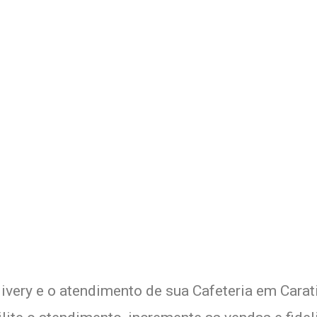
 Delivery de sua Cafeteria c
xperimente a Melhor Soluçã
livery e o atendimento de sua Cafeteria em Carati