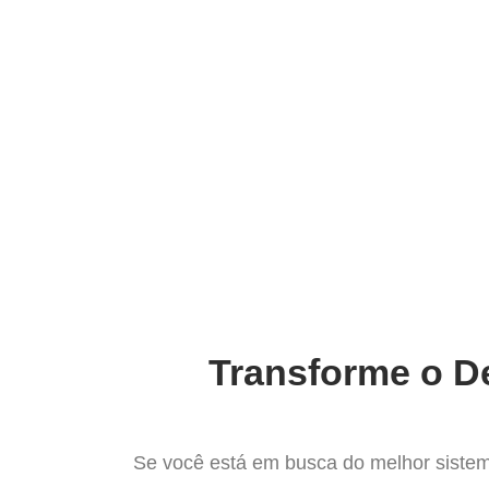
Ir
para
Operação do Deli
o
conteúdo
O Melh
Transforme o De
Se você está em busca do melhor sistem