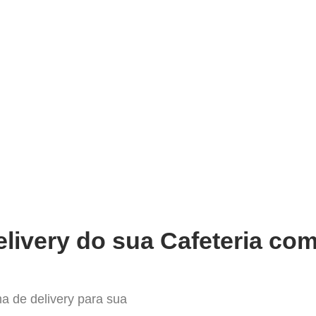
very
Gestão do negócio
Melhoria contínua
Vendas e
or Sistema para Delivery em Ca
livery do sua Cafeteria com
a de delivery para sua