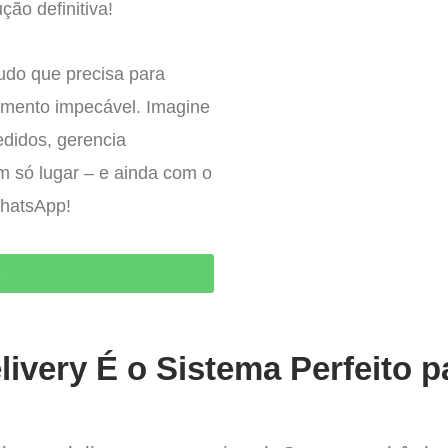
ção definitiva!
tudo que precisa para
imento impecável. Imagine
edidos, gerencia
um só lugar – e ainda com o
WhatsApp!
O
ivery É o Sistema Perfeito p