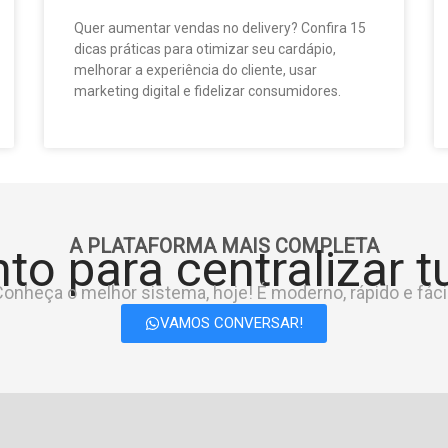
Quer aumentar vendas no delivery? Confira 15
dicas práticas para otimizar seu cardápio,
melhorar a experiência do cliente, usar
marketing digital e fidelizar consumidores.
A PLATAFORMA MAIS COMPLETA
to para centralizar 
onheça o melhor sistema, hoje! É moderno, rápido e fácil
VAMOS CONVERSAR!