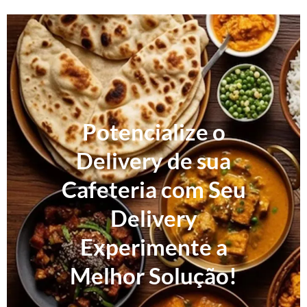
Potencialize o
Delivery de sua
Cafeteria com Seu
Delivery
Experimente a
Melhor Solução!