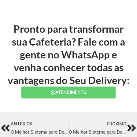
Pronto para transformar
sua Cafeteria? Fale com a
gente no WhatsApp e
venha conhecer todas as
vantagens do Seu Delivery:
ATENDIMENTO
ANTERIOR
PRÓXIMO
Prev
Ne
O Melhor Sistema para Delivery em Chapecó
O Melhor Sistema para Delivery em Nova Friburgo