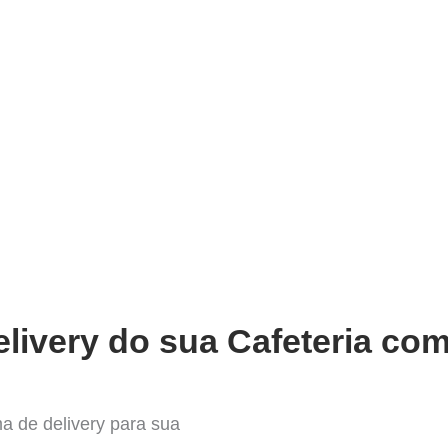
very
Gestão do negócio
Melhoria contínua
Vendas e
hor Sistema para Delivery em C
livery do sua Cafeteria com
a de delivery para sua