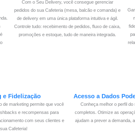
Com o Seu Delivery, você consegue gerenciar
Gan
pedidos do sua Cafeteria (mesa, balcão e comanda) e
nda.
de delivery em uma única plataforma intuitiva e ágil.
m
fi
Controle tudo: recebimento de pedidos, fluxo de caixa,
té
pa
promoções e estoque, tudo de maneira integrada.
lo
rel
 e Fidelização
Acesso a Dados Poder
lo de marketing permite que você
Conheça melhor o perfil do 
cashbacks e recompensas para
completos. Otimize as operaç
acionamento com seus clientes e
ajudam a prever a demanda, a
ua Cafeteria!