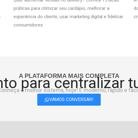
práticas para otimizar seu cardápio, melhorar a
do
e
experiência do cliente, usar marketing digital e fidelizar
c
consumidores.
A PLATAFORMA MAIS COMPLETA
to para centralizar 
onheça o melhor sistema, hoje! É moderno, rápido e fácil
VAMOS CONVERSAR!