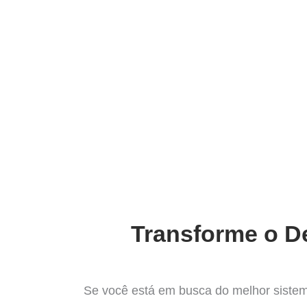
Ir
para
Operação do Deli
o
conteúdo
O Mel
Transforme o De
Se você está em busca do melhor sistem