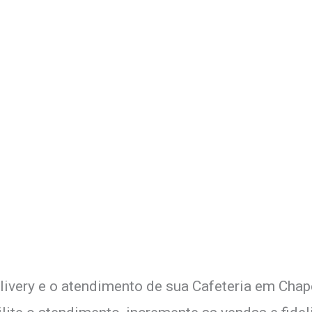
 Delivery de sua Cafeteria c
xperimente a Melhor Soluçã
livery e o atendimento de sua Cafeteria em Chap