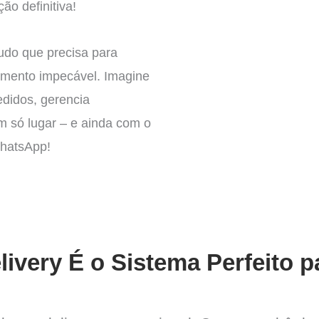
ão definitiva!
tudo que precisa para
imento impecável. Imagine
edidos, gerencia
um só lugar – e ainda com o
WhatsApp!
O
ivery É o Sistema Perfeito p