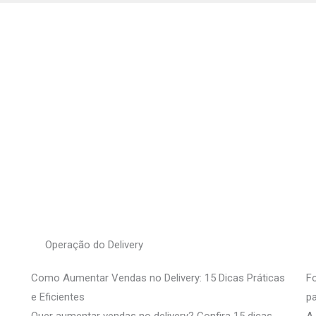
Operação do Delivery
Como Aumentar Vendas no Delivery: 15 Dicas Práticas
Fo
e Eficientes
pa
Quer aumentar vendas no delivery? Confira 15 dicas
A 