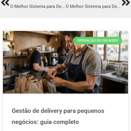
Prev
Ne
O Melhor Sistema para Delivery em Capivari
O Melhor Sistema para Delivery em Itapagé
OPERAÇÃO DO DELIVERY
Gestão de delivery para pequenos
negócios: guia completo