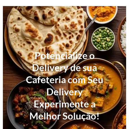
Potencialize o
Delivery de sua
Cafeteria com Seu
Delivery
Experimente a
Melhor Solução!