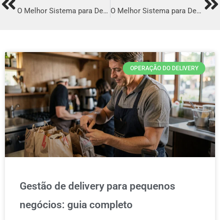
Prev
Ne
O Melhor Sistema para Delivery em Prudentópolis
O Melhor Sistema para Delivery em Congonhas
OPERAÇÃO DO DELIVERY
Gestão de delivery para pequenos
negócios: guia completo