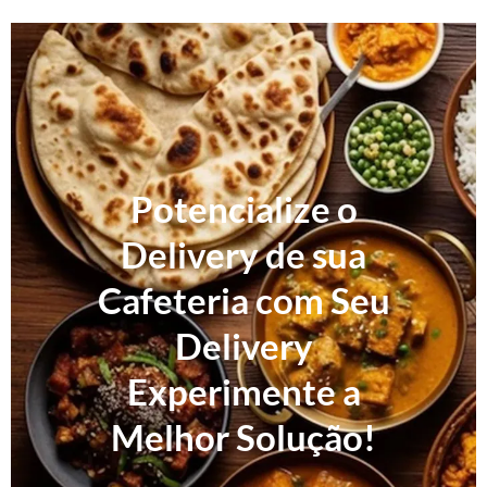
Potencialize o
Delivery de sua
Cafeteria com Seu
Delivery
Experimente a
Melhor Solução!