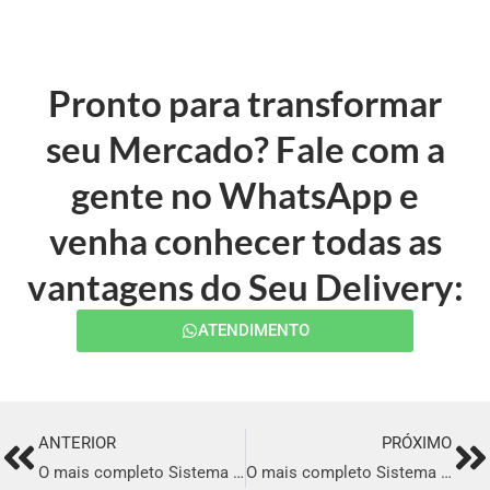
Pronto para transformar
seu Mercado? Fale com a
gente no WhatsApp e
venha conhecer todas as
vantagens do Seu Delivery:
ATENDIMENTO
ANTERIOR
PRÓXIMO
Prev
Ne
O mais completo Sistema para Delivery em Bom Jesus da Lapa
O mais completo Sistema para Delivery em Santo Antônio do Descoberto