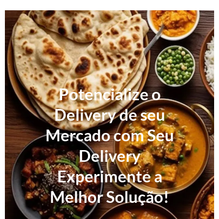
Potencialize o
Delivery de seu
Mercado com Seu
Delivery
Experimente a
Melhor Solução!