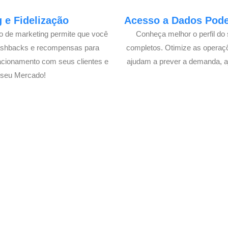
 e Fidelização
Acesso a Dados Poder
lo de marketing permite que você
Conheça melhor o perfil do 
cashbacks e recompensas para
completos. Otimize as operaç
acionamento com seus clientes e
ajudam a prever a demanda, a
 seu Mercado!
o Delivery de seu Mercado co
xperimente a Melhor Soluçã