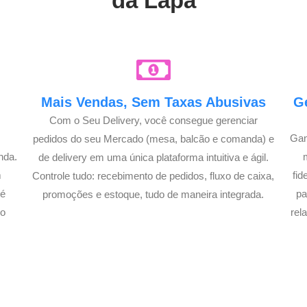
da Lapa
e
Mais Vendas, Sem Taxas Abusivas
G
Com o Seu Delivery, você consegue gerenciar
Gan
pedidos do seu Mercado (mesa, balcão e comanda) e
nda.
de delivery em uma única plataforma intuitiva e ágil.
m
fi
Controle tudo: recebimento de pedidos, fluxo de caixa,
té
pa
promoções e estoque, tudo de maneira integrada.
lo
rel