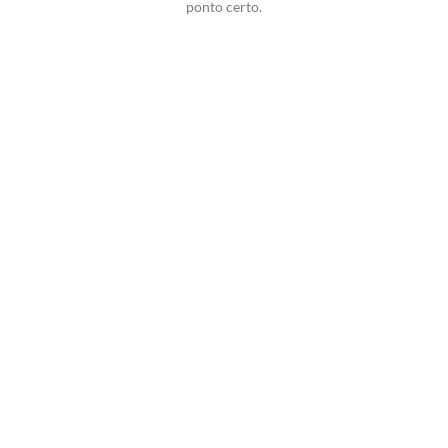
ponto certo.
Potencialize o
Delivery de seu
Mercado com Seu
Delivery
Experimente a
Melhor Solução!