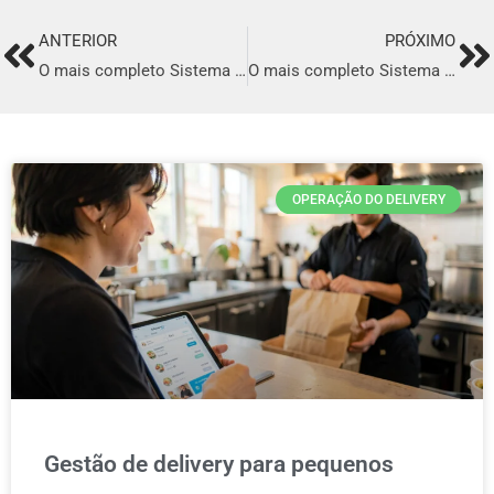
ANTERIOR
PRÓXIMO
Prev
Ne
O mais completo Sistema para Delivery em Morada Nova
O mais completo Sistema para Delivery em Conceição do Coité
OPERAÇÃO DO DELIVERY
Gestão de delivery para pequenos