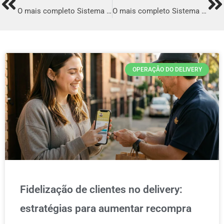
Prev
Ne
O mais completo Sistema para Delivery em Grajaú
O mais completo Sistema para Delivery em Novo Repartimento
OPERAÇÃO DO DELIVERY
Fidelização de clientes no delivery:
estratégias para aumentar recompra