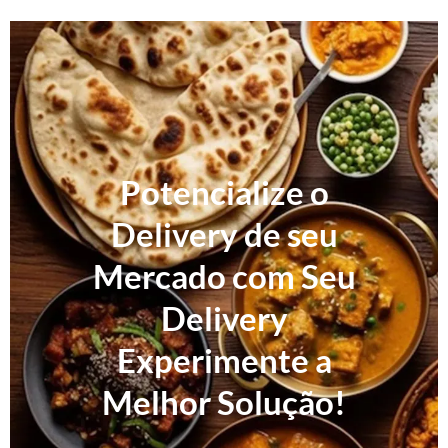
Potencialize o
Delivery de seu
Mercado com Seu
Delivery
Experimente a
Melhor Solução!