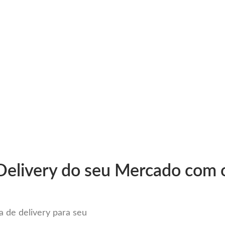
very
Gestão do negócio
Melhoria contínua
Vendas e
leto Sistema para Delivery em 
Delivery do seu Mercado com o
 de delivery para seu