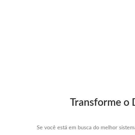
Ir
para
Operação do Deli
o
conteúdo
O mais comp
Transforme o 
Se você está em busca do melhor sistema