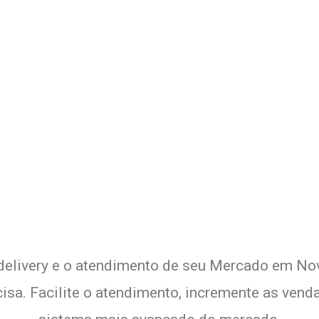
 o Delivery de seu Mercado com
Experimente a Melhor Solução
 delivery e o atendimento de seu Mercado em Nova
sa. Facilite o atendimento, incremente as venda