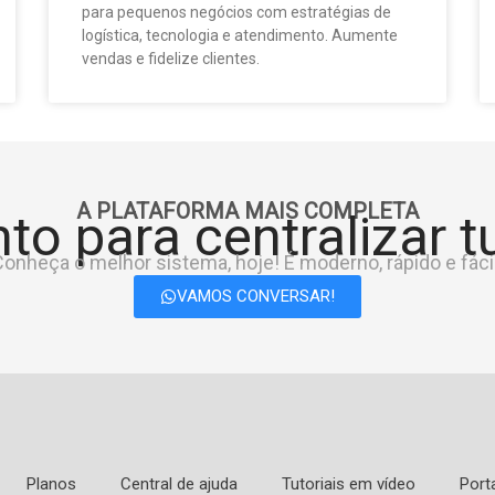
para pequenos negócios com estratégias de
logística, tecnologia e atendimento. Aumente
vendas e fidelize clientes.
A PLATAFORMA MAIS COMPLETA
to para centralizar 
onheça o melhor sistema, hoje! É moderno, rápido e fácil
VAMOS CONVERSAR!
Planos
Central de ajuda
Tutoriais em vídeo
Port