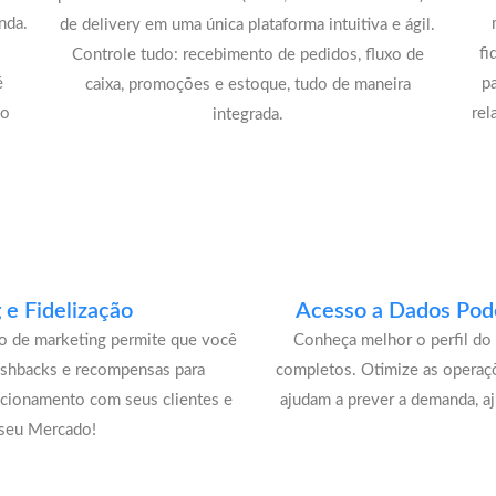
nda.
de delivery em uma única plataforma intuitiva e ágil.
fi
Controle tudo: recebimento de pedidos, fluxo de
é
p
caixa, promoções e estoque, tudo de maneira
lo
rel
integrada.
e Fidelização
Acesso a Dados Pode
lo de marketing permite que você
Conheça melhor o perfil do 
ashbacks e recompensas para
completos. Otimize as operaç
acionamento com seus clientes e
ajudam a prever a demanda, a
 seu Mercado!