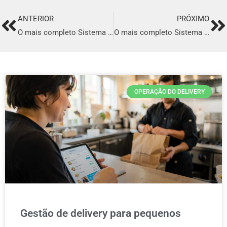
ANTERIOR
PRÓXIMO
Prev
Ne
O mais completo Sistema para Delivery em Nova Serrana
O mais completo Sistema para Delivery em Picos
OPERAÇÃO DO DELIVERY
Gestão de delivery para pequenos