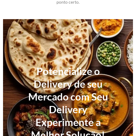
ponto certo.
Potencialize o
Delivery de seu
Mercado com Seu
Delivery
Experimente a
Melhor Solução!