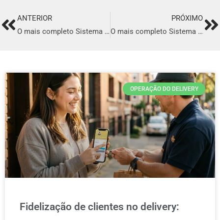
ANTERIOR
PRÓXIMO
Prev
Ne
O mais completo Sistema para Delivery em Euclides da Cunha
O mais completo Sistema para Delivery em Irati
OPERAÇÃO DO DELIVERY
Fidelização de clientes no delivery: