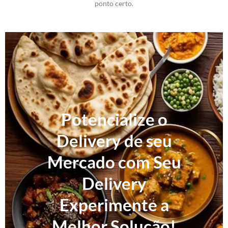
ponto certo.
Potencialize o
Delivery de seu
Mercado com Seu
Delivery
Experimente a
Melhor Solução!