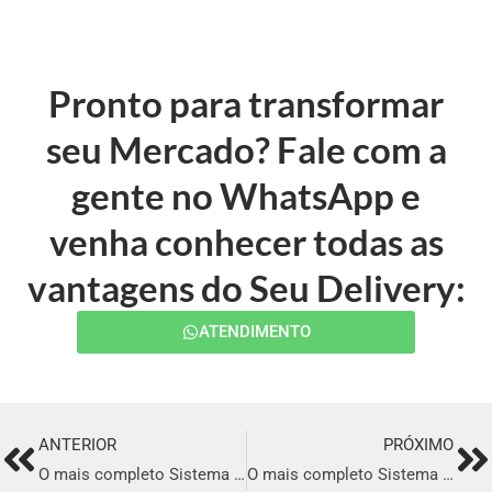
Pronto para transformar
seu Mercado? Fale com a
gente no WhatsApp e
venha conhecer todas as
vantagens do Seu Delivery:
ATENDIMENTO
ANTERIOR
PRÓXIMO
Prev
Ne
O mais completo Sistema para Delivery em Limoeiro do Norte
O mais completo Sistema para Delivery em Santana do Araguaia