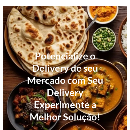
Potencialize o
Delivery de seu
Mercado com Seu
Delivery
Experimente a
Melhor Solução!